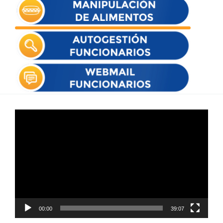
Reproductor
de
vídeo
00:00
39:07