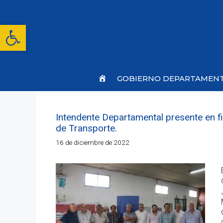
Saltar
al
contenido
Abrir barra de herramientas
Inicio
GOBIERNO DEPARTAMEN
Intendente Departamental presente en fir
de Transporte.
16 de diciembre de 2022