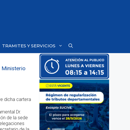
TRAMITES Y SERVICIOS
 Ministerio
re dicha cartera
amental Dr.
ión de la sede
delegaciones
ecretario de la