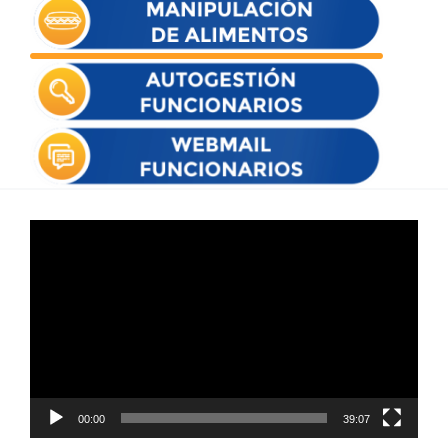
Reproductor
de
vídeo
00:00
39:07