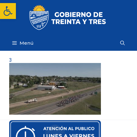
Saltar
Abrir barra de herramientas
al
contenido
Menú
3