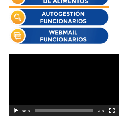
Reproductor
de
vídeo
00:00
39:07