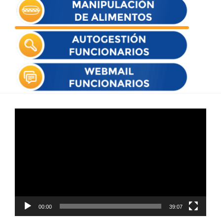
Reproductor
de
vídeo
00:00
39:07