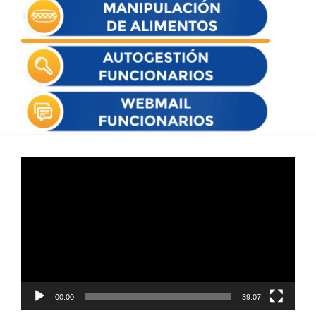
Reproductor
de
vídeo
00:00
39:07