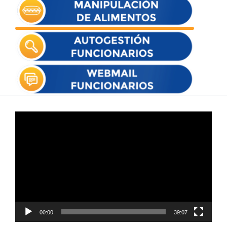
Reproductor
de
vídeo
00:00
39:07