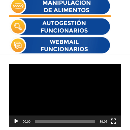
Reproductor
de
vídeo
00:00
39:07