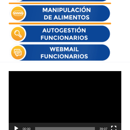
Reproductor
de
vídeo
00:00
39:07