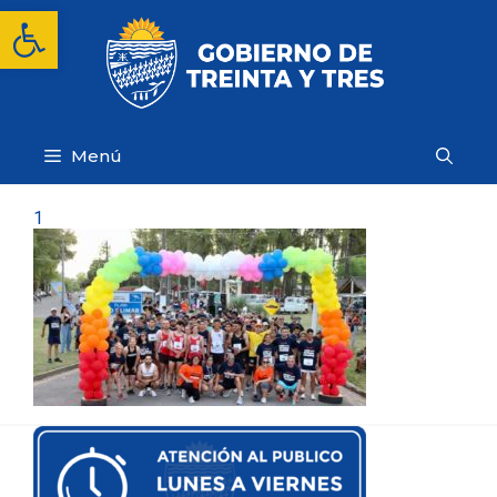
Saltar
Abrir barra de herramientas
al
contenido
Menú
1