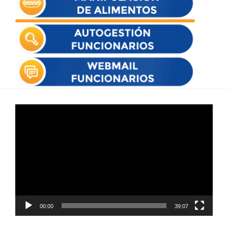
Reproductor
de
vídeo
00:00
39:07