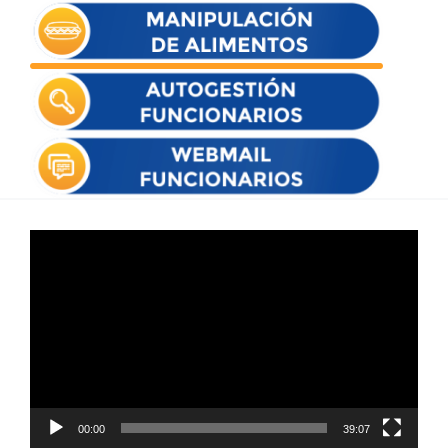
Reproductor
de
vídeo
00:00
39:07