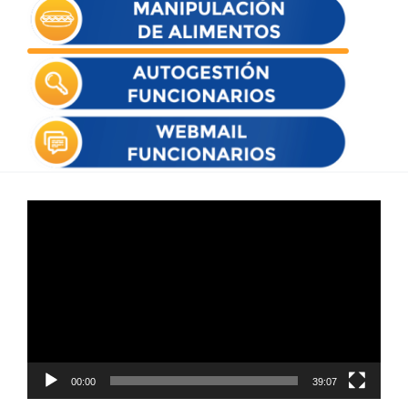
Reproductor
de
vídeo
00:00
39:07