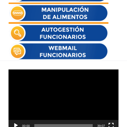
Reproductor
de
vídeo
00:00
39:07