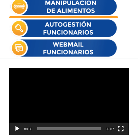
Reproductor
de
vídeo
00:00
39:07