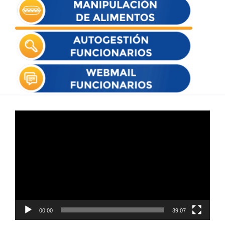
Reproductor
de
vídeo
00:00
39:07