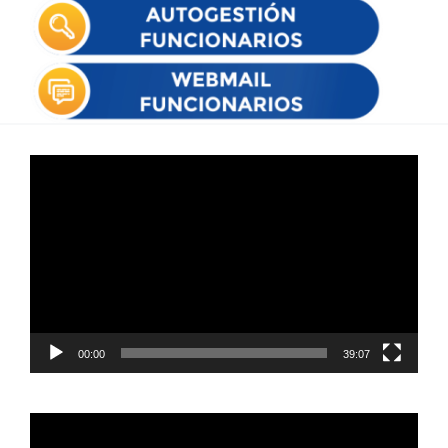
Reproductor
de
vídeo
00:00
39:07
Reproductor
de