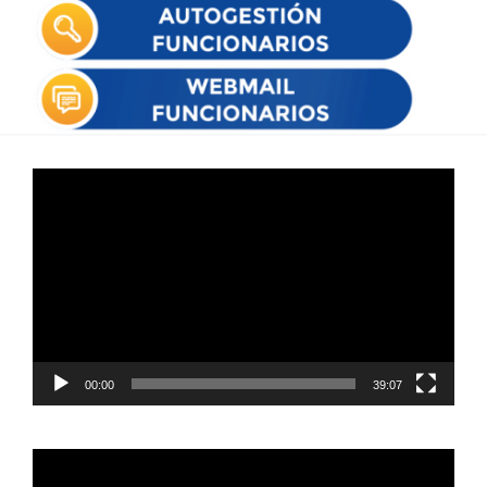
Reproductor
de
vídeo
00:00
39:07
Reproductor
de