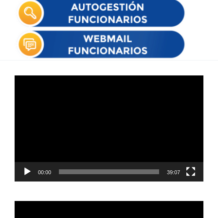
Reproductor
de
vídeo
00:00
39:07
Reproductor
de