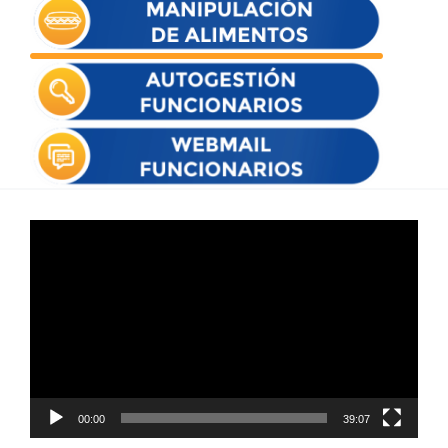
Reproductor
de
vídeo
00:00
39:07