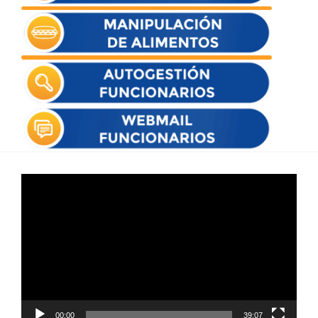
Reproductor
de
vídeo
00:00
39:07