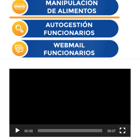
Reproductor
de
vídeo
00:00
39:07