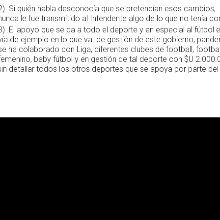
2). Si quién habla desconocía que se pretendían esos cambios,
nunca le fue transmitido al Intendente algo de lo que no tenía c
3) .El apoyo que se da a todo el deporte y en especial al fútbol 
vía de ejemplo en lo que va de gestión de este gobierno, pand
se ha colaborado con Liga, diferentes clubes de football, football
femenino, baby fútbol y en gestión de tal deporte con $U 2.000.
 sin detallar todos los otros deportes que se apoya por parte del