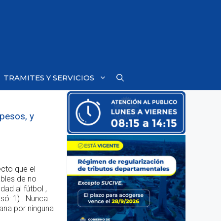
TRAMITES Y SERVICIOS
pesos, y
ecto que el
ables de no
ad al fútbol ,
só: 1) . Nunca
mana por ninguna