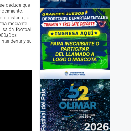
 se deduce que
onocimiento.
es constante, a
emia mediante
 salón, football
000,(Dos
 Intendente y su