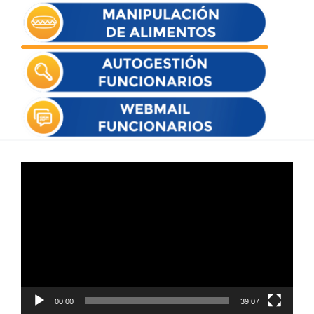
Reproductor
de
vídeo
00:00
39:07