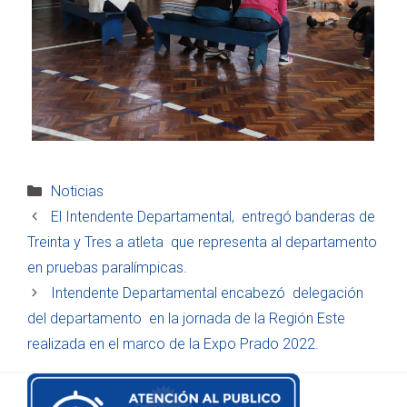
Categorías
Noticias
El Intendente Departamental, entregó banderas de
Treinta y Tres a atleta que representa al departamento
en pruebas paralímpicas.
Intendente Departamental encabezó delegación
del departamento en la jornada de la Región Este
realizada en el marco de la Expo Prado 2022.