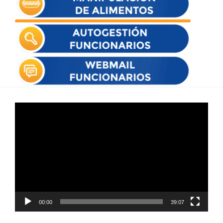
Reproductor
de
vídeo
00:00
39:07