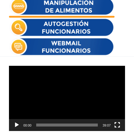
Reproductor
de
vídeo
00:00
39:07