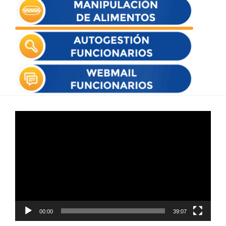
Reproductor
de
vídeo
00:00
39:07