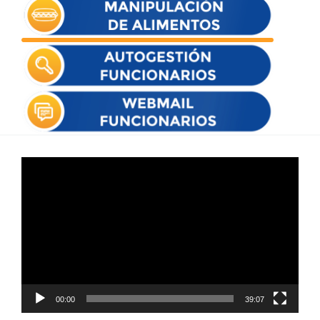
Reproductor
de
vídeo
00:00
39:07