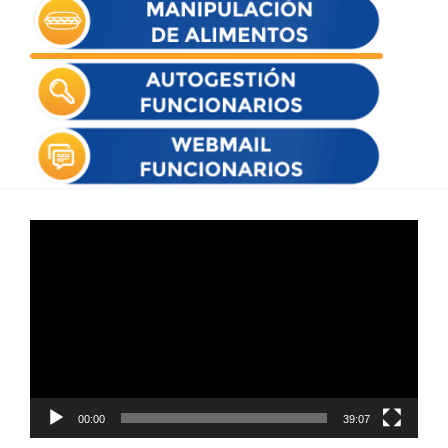
Reproductor
de
vídeo
00:00
39:07