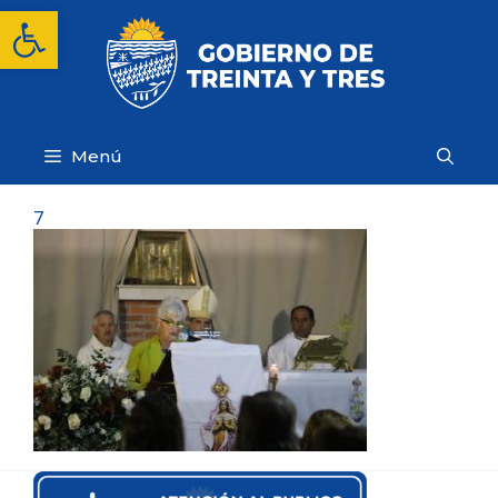
Saltar
Abrir barra de herramientas
al
contenido
Menú
7