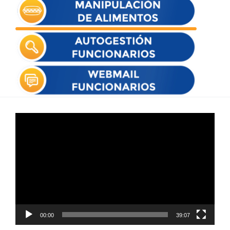
Reproductor
de
vídeo
00:00
39:07