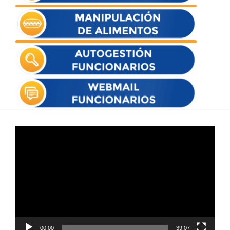
Reproductor
de
vídeo
00:00
39:07