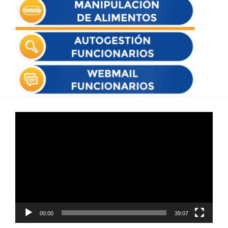
Reproductor
de
vídeo
00:00
39:07