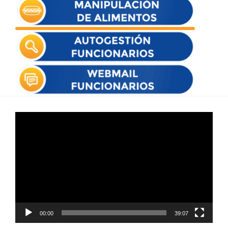
Reproductor
de
vídeo
00:00
39:07