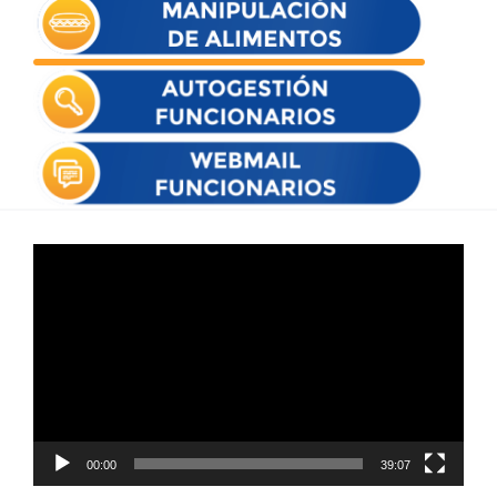
Reproductor
de
vídeo
00:00
39:07