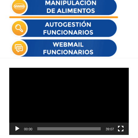
Reproductor
de
vídeo
00:00
39:07