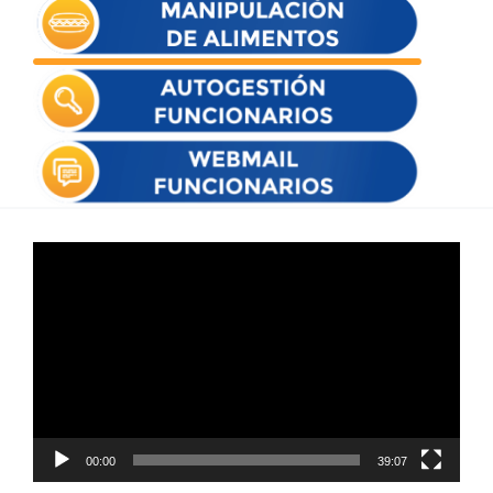
Reproductor
de
vídeo
00:00
39:07