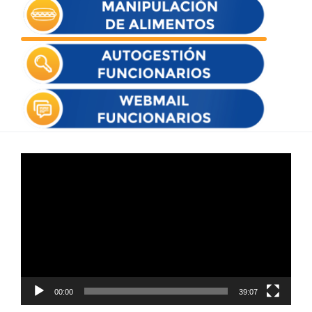
Reproductor
de
vídeo
00:00
39:07