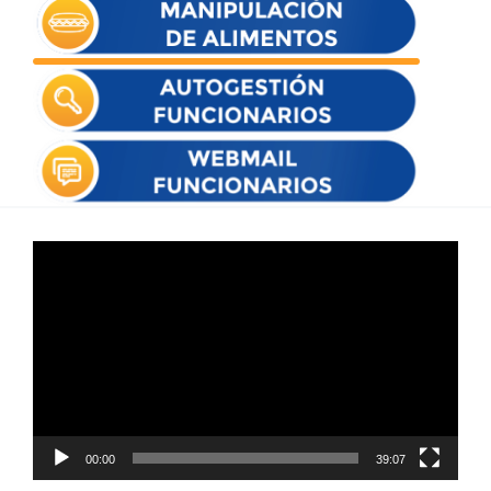
Reproductor
de
vídeo
00:00
39:07