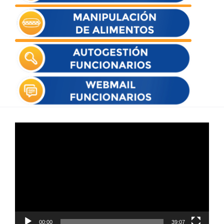
Reproductor
de
vídeo
00:00
39:07