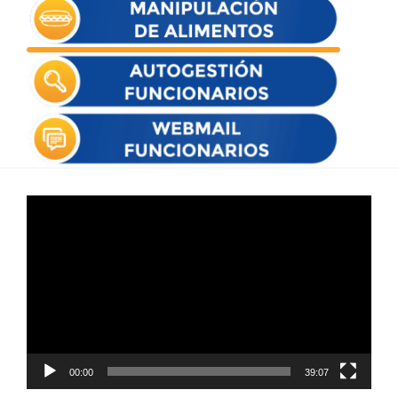
Reproductor
de
vídeo
00:00
39:07