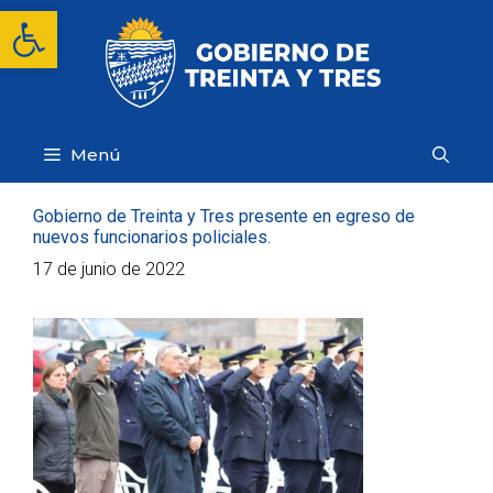
Saltar
Abrir barra de herramientas
al
contenido
Menú
Gobierno de Treinta y Tres presente en egreso de
nuevos funcionarios policiales.
17 de junio de 2022