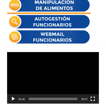
Reproductor
de
vídeo
00:00
39:07