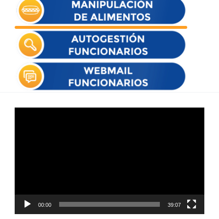
Reproductor
de
vídeo
00:00
39:07