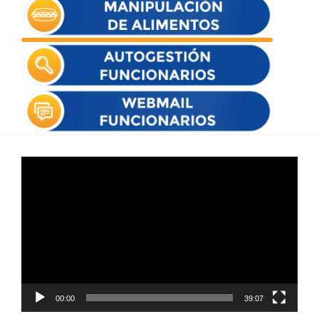
Reproductor
de
vídeo
00:00
39:07