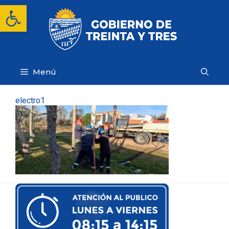
Saltar
Abrir barra de herramientas
al
contenido
Menú
electro1