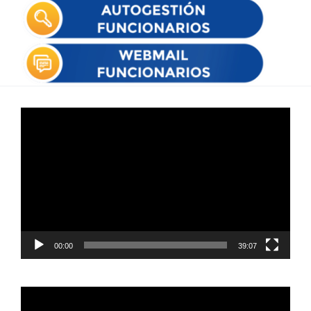
Reproductor
de
vídeo
00:00
39:07
Reproductor
de