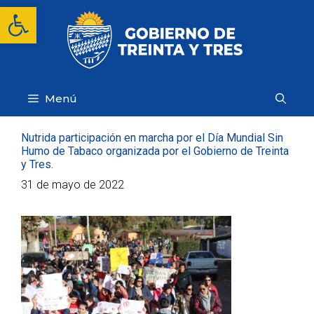
Saltar
Abrir barra de herramientas
al
contenido
Menú
Nutrida participación en marcha por el Día Mundial Sin
Humo de Tabaco organizada por el Gobierno de Treinta
y Tres.
31 de mayo de 2022