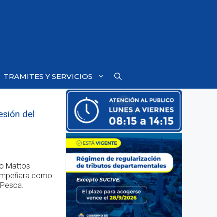
TRAMITES Y SERVICIOS
esión del
do Mattos
esempeñara como
 Pesca.