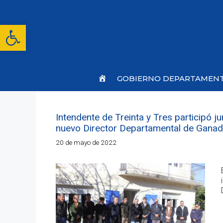
Saltar
al
contenido
Abrir barra de herramientas
Inicio
GOBIERNO DEPARTAMEN
Intendente de Treinta y Tres participó j
nuevo Director Departamental de Ganade
20 de mayo de 2022