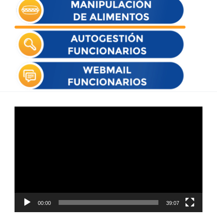
Reproductor
de
vídeo
00:00
39:07