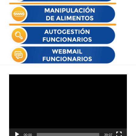
Reproductor
de
vídeo
00:00
39:07