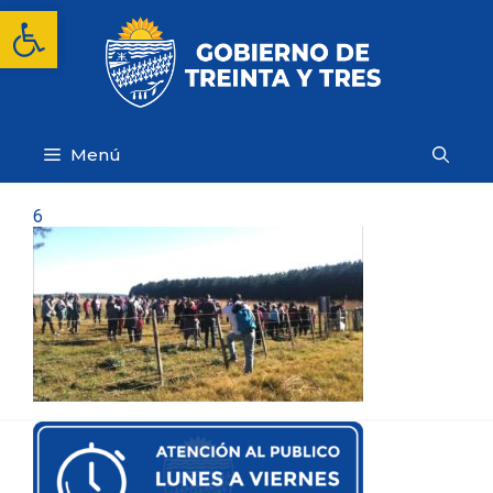
Saltar
Abrir barra de herramientas
al
contenido
Menú
6